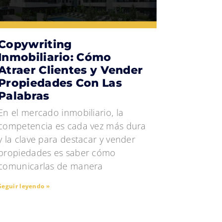
Copywriting
Inmobiliario: Cómo
Atraer Clientes y Vender
Propiedades Con Las
Palabras
En el mercado inmobiliario, la
competencia es cada vez más dura
y la clave para destacar y vender
propiedades es saber cómo
comunicarlas de manera
Seguir leyendo »