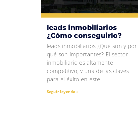
leads inmobiliarios
¿Cómo conseguirlo?
leads inmobiliarios ¿Qué son y por
qué son importantes? El sector
inmobiliario es altamente
competitivo, y una de las claves
para el éxito en este
Seguir leyendo »