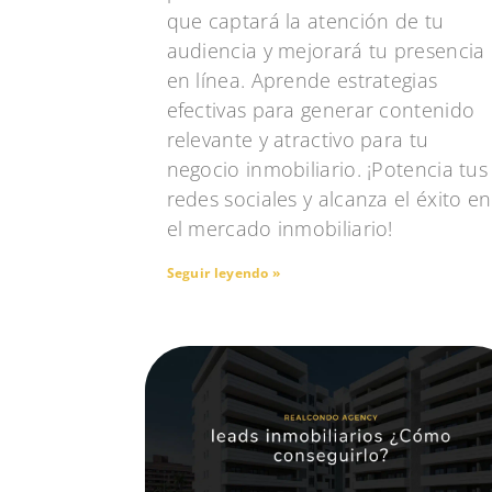
que captará la atención de tu
audiencia y mejorará tu presencia
en línea. Aprende estrategias
efectivas para generar contenido
relevante y atractivo para tu
negocio inmobiliario. ¡Potencia tus
redes sociales y alcanza el éxito en
el mercado inmobiliario!
Seguir leyendo »