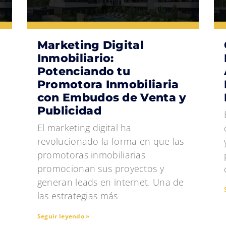
Marketing Digital
Inmobiliario:
Potenciando tu
Promotora Inmobiliaria
con Embudos de Venta y
Publicidad
El marketing digital ha
revolucionado la forma en que las
promotoras inmobiliarias
promocionan sus proyectos y
generan leads en internet. Una de
las estrategias más
Seguir leyendo »