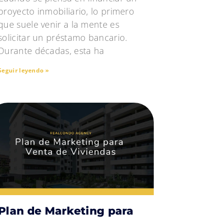
proyecto inmobiliario, lo primero
que suele venir a la mente es
solicitar un préstamo bancario.
Durante décadas, esta ha
Seguir leyendo »
Plan de Marketing para