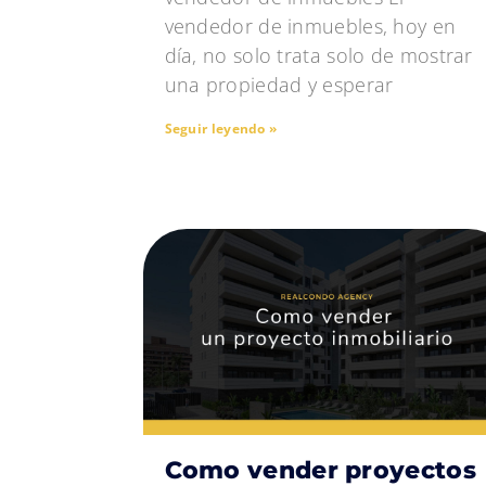
vendedor de inmuebles, hoy en
día, no solo trata solo de mostrar
una propiedad y esperar
Seguir leyendo »
Como vender proyectos