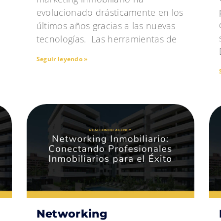
evolucionado drásticamente en los
últimos años gracias a las nuevas
tecnologías. Las herramientas de
Seguir leyendo »
Networking